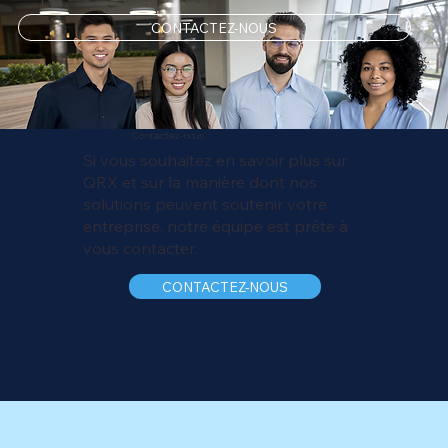
CONTACTEZ-NOUS
Contactez-nous
Si vous souhaitez en savoir plus sur
QRX et sur la manière dont nos
solutions peuvent soutenir votre
entreprise, notre équipe est prête à
vous contacter.
CONTACTEZ-NOUS