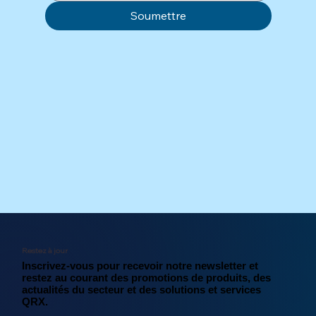
Soumettre
Restez à jour
Inscrivez-vous pour recevoir notre newsletter et
restez au courant des promotions de produits, des
actualités du secteur et des solutions et services
QRX.