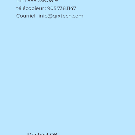
tél. 1.888.738.0819
télécopieur : 905.738.1147
Courriel :
info@qrxtech.com
Montréal, QB