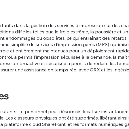
ortants dans la gestion des services d'impression sur des cha
ons difficiles telles que le froid extrême, la poussière et un
vent endommagés ou obsolètes, ce qui entraînait des retards.
mme simplifié de services d'impression gérés (MPS) optimi
ergie et entièrement maintenues pour un déploiement rapide
trol, a permis l'impression sécurisée à la demande, la maîtris
ression proactive et sécurisée a permis de réduire les temps 
d'assurer une assistance en temps réel avec QRX et les ingéni
es
ercutants. Le personnel peut désormais localiser instantan
e. Les classeurs physiques ont été supprimés, libérant ainsi
 la plateforme cloud SharePoint, et les formats numériques g