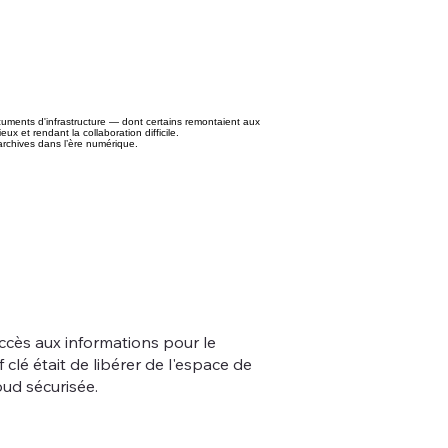
cuments d'infrastructure — dont certains remontaient aux
 et rendant la collaboration difficile.
 archives dans l’ère numérique.
'accès aux informations pour le
clé était de libérer de l'espace de
oud sécurisée.