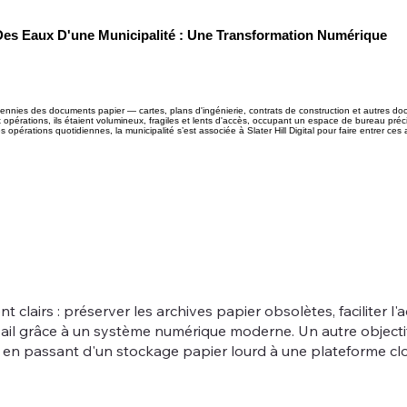
Des Eaux D'une Municipalité : Une Transformation Numérique
ennies des documents papier — cartes, plans d'ingénierie, contrats de construction et autres do
rations, ils étaient volumineux, fragiles et lents d'accès, occupant un espace de bureau précieux
opérations quotidiennes, la municipalité s’est associée à Slater Hill Digital pour faire entrer ces
nt clairs : préserver les archives papier obsolètes, faciliter l
vail grâce à un système numérique moderne. Un autre objectif 
n en passant d'un stockage papier lourd à une plateforme cl