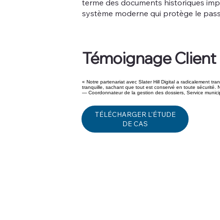
terme des documents historiques impo
système moderne qui protège le passé
Témoignage Client
« Notre partenariat avec Slater Hill Digital a radicalement 
tranquille, sachant que tout est conservé en toute sécurité. 
— Coordonnateur de la gestion des dossiers, Service munici
TÉLÉCHARGER L'ÉTUDE
DE CAS