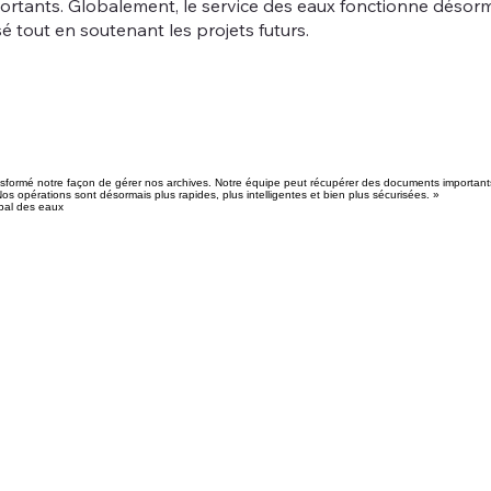
rtants. Globalement, le service des eaux fonctionne désorma
 tout en soutenant les projets futurs.
transformé notre façon de gérer nos archives. Notre équipe peut récupérer des documents importan
Nos opérations sont désormais plus rapides, plus intelligentes et bien plus sécurisées. »
pal des eaux