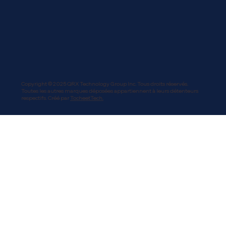
Copyright © 2025 QRX Technology Group Inc. Tous droits réservés.
Toutes les autres marques déposées appartiennent à leurs détenteurs
respectifs. Créé par
TocheetTech.