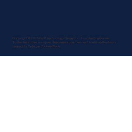
Copyright © 2025 QRX Technology Group Inc. Tous droits réservés.
Toutes les autres marques déposées appartiennent à leurs détenteurs
respectifs. Créé par
TocheetTech.