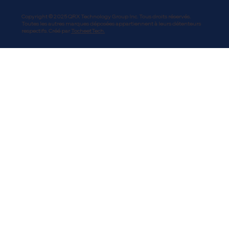
Copyright © 2025 QRX Technology Group Inc. Tous droits réservés.
Toutes les autres marques déposées appartiennent à leurs détenteurs
respectifs. Créé par
TocheetTech.