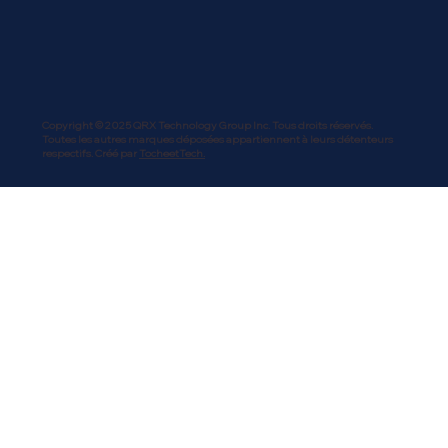
Copyright © 2025 QRX Technology Group Inc. Tous droits réservés.
Toutes les autres marques déposées appartiennent à leurs détenteurs
respectifs. Créé par
TocheetTech.