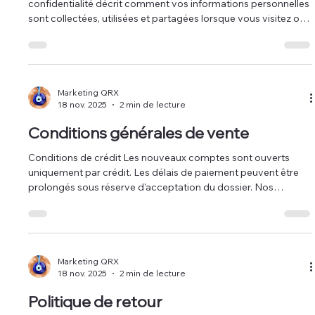
confidentialité décrit comment vos informations personnelles
sont collectées, utilisées et partagées lorsque vous visitez ou
effectuez un achat sur www.qrxtech.com (le « Site »).
COLLECTE DES RENSEIGNEMENTS PERSONNELS Lorsque
vous visitez le Site, nous recueillons automatiquement
certaines informations sur votre appareil, notamment des
informations sur votre navigateur Web, votre adresse IP, votre
Marketing QRX
18 nov. 2025
2 min de lecture
fuseau horaire et cer
Conditions générales de vente
Conditions de crédit Les nouveaux comptes sont ouverts
uniquement par crédit. Les délais de paiement peuvent être
prolongés sous réserve d'acceptation du dossier. Nos
conditions standard sont de 30 jours nets à compter de la
date de facturation, après acceptation du dossier. Des frais de
service de 1,5 % par mois peuvent être appliqués à tout
compte impayé. Frais de carte de crédit Les clients utilisant
une carte de crédit pour régler leurs achats seront soumis à
Marketing QRX
18 nov. 2025
2 min de lecture
des frais de
Politique de retour