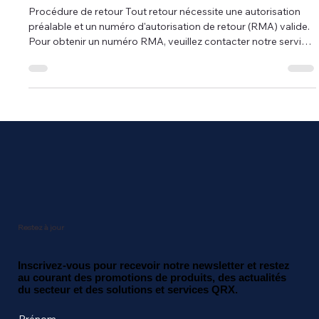
Procédure de retour Tout retour nécessite une autorisation
préalable et un numéro d'autorisation de retour (RMA) valide.
Pour obtenir un numéro RMA, veuillez contacter notre service
client au (888) 738-0819. Veuillez fournir le numéro de la
facture originale ou du bon de livraison, la quantité et le type
de produit, ainsi que le motif du retour. Un formulaire
d'autorisation de retour vous sera envoyé par fax ou par
courriel sous 48 heures, accompagné d'instructions détaillées
Restez à jour
Inscrivez-vous pour recevoir notre newsletter et restez
au courant des promotions de produits, des actualités
du secteur et des solutions et services QRX.