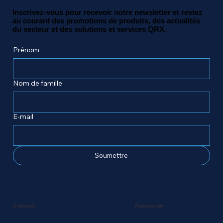
Inscrivez-vous pour recevoir notre newsletter et restez
au courant des promotions de produits, des actualités
du secteur et des solutions et services QRX.
Prénom
Nom de famille
E-mail
Soumettre
Ressources
À propos