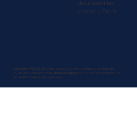
choisissent les
appareils Apple
Copyright © 2025 QRX Technology Group Inc. Tous droits réservés.
Toutes les autres marques déposées appartiennent à leurs détenteurs
respectifs. Créé par
TocheetTech.