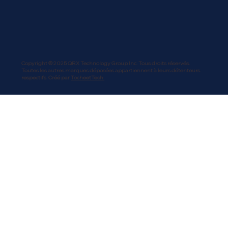
Copyright © 2025 QRX Technology Group Inc. Tous droits réservés.
Toutes les autres marques déposées appartiennent à leurs détenteurs
respectifs. Créé par
TocheetTech.