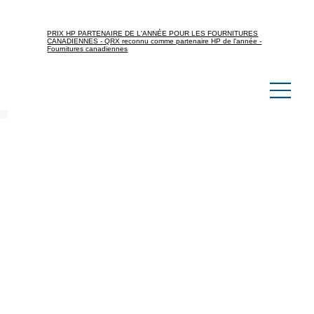
PRIX HP PARTENAIRE DE L'ANNÉE POUR LES FOURNITURES
CANADIENNES - QRX reconnu comme partenaire HP de l'année -
Fournitures canadiennes