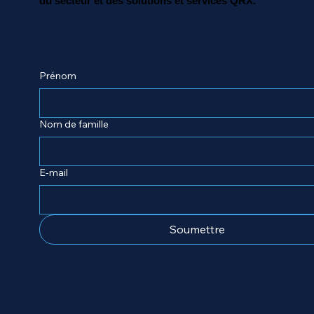
du secteur et des solutions et services QRX.
Prénom
Nom de famille
E-mail
Soumettre