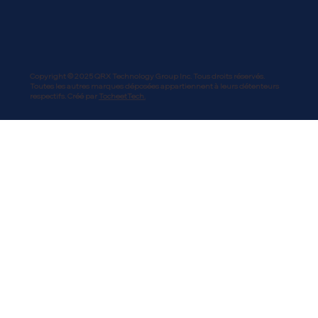
Copyright © 2025 QRX Technology Group Inc. Tous droits réservés.
Toutes les autres marques déposées appartiennent à leurs détenteurs
respectifs. Créé par
TocheetTech.